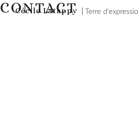
CONTACT
Cécile Latappy |
Terre d'expressi