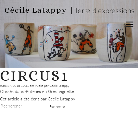
Cécile Latappy |
Terre d'expressions
CIRCUS1
mars 27, 2018 10:31 am
Publié par
Cécile Latappy
Classés dans :
Poteries en Grès
,
vignette
Cet article a été écrit par Cécile Latappy
Rechercher