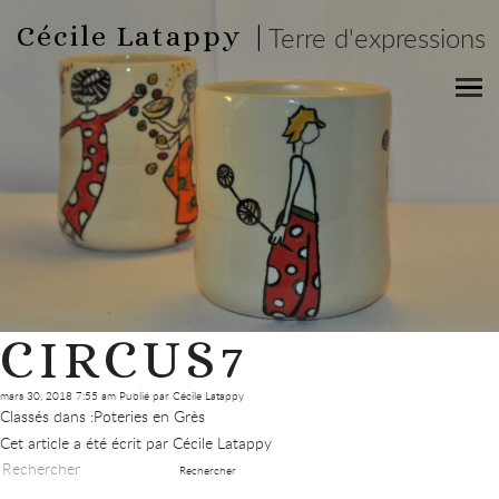
Cécile Latappy |
Terre d'expressions
CIRCUS7
mars 30, 2018 7:55 am
Publié par
Cécile Latappy
Classés dans :
Poteries en Grès
Cet article a été écrit par Cécile Latappy
Rechercher