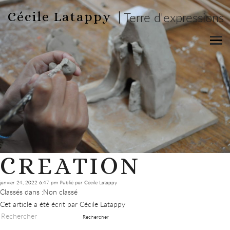
Cécile Latappy |
Terre d'expressions
CREATION
janvier 24, 2022 6:47 pm
Publié par
Cécile Latappy
Classés dans :Non classé
Cet article a été écrit par Cécile Latappy
Rechercher