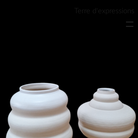
Cécile Latappy |
Terre d'expressions