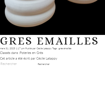
GRES EMAILLES
mars 31, 2025 1:17 pm
Publié par
Cécile Latappy
Tags :
grès émaillés
Classés dans :
Poteries en Grès
Cet article a été écrit par Cécile Latappy
Rechercher