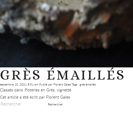
GRÈS ÉMAILLÉS
septembre 10, 2021 8:51 am
Publié par
Florent Gales
Tags :
grès émaillés
Classés dans :
Poteries en Grès
,
vignette
Cet article a été écrit par Florent Gales
Rechercher