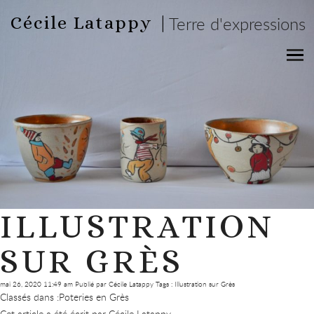
Cécile Latappy |
Terre d'expressions
ILLUSTRATION
SUR GRÈS
mai 26, 2020 11:49 am
Publié par
Cécile Latappy
Tags :
Illustration sur Grès
Classés dans :
Poteries en Grès
Cet article a été écrit par Cécile Latappy