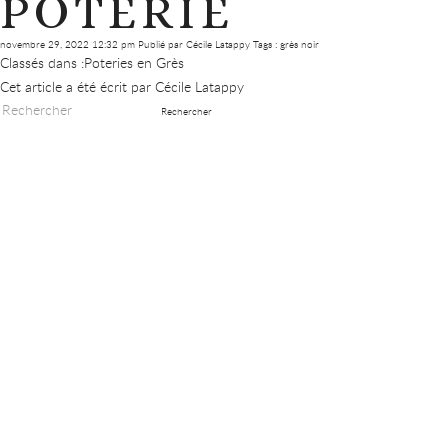
POTERIE
novembre 29, 2022 12:32 pm
Publié par
Cécile Latappy
Tags :
grès noir
Classés dans :
Poteries en Grès
Cet article a été écrit par Cécile Latappy
Rechercher