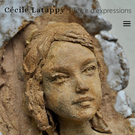
Cécile Latappy |
Terre d'expressions