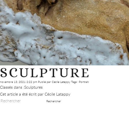
SCULPTURE
novembre 13, 2021 2:22 pm
Publié par
Cécile Latappy
Tags :
Portrait
Classés dans :
Sculptures
Cet article a été écrit par Cécile Latappy
Rechercher