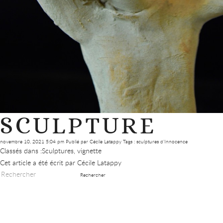
SCULPTURE
novembre 10, 2021 5:04 pm
Publié par
Cécile Latappy
Tags :
sculptures d'Innocence
Classés dans :
Sculptures
,
vignette
Cet article a été écrit par Cécile Latappy
Rechercher