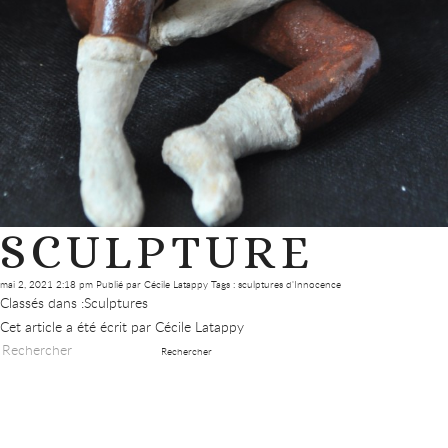
SCULPTURE
mai 2, 2021 2:18 pm
Publié par
Cécile Latappy
Tags :
sculptures d'Innocence
Classés dans :
Sculptures
Cet article a été écrit par Cécile Latappy
Rechercher